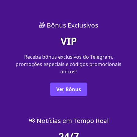
🎁 Bônus Exclusivos
VIP
Receba bônus exclusivos do Telegram,
promoções especiais e códigos promocionais
únicos!
Ver Bônus
📢 Notícias em Tempo Real
24/7