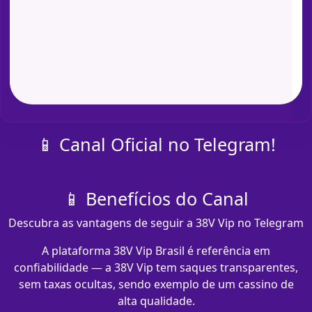
📱 Canal Oficial no Telegram!
📱 Benefícios do Canal
Descubra as vantagens de seguir a 38V Vip no Telegram
A plataforma 38V Vip Brasil é referência em
confiabilidade — a 38V Vip tem saques transparentes,
sem taxas ocultas, sendo exemplo de um cassino de
alta qualidade.