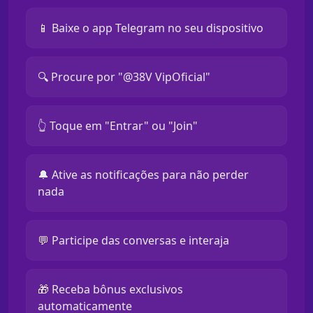
📱 Baixe o app Telegram no seu dispositivo
🔍 Procure por "@38V VipOficial"
👆 Toque em "Entrar" ou "Join"
🔔 Ative as notificações para não perder
nada
💬 Participe das conversas e interaja
🎁 Receba bônus exclusivos
automaticamente