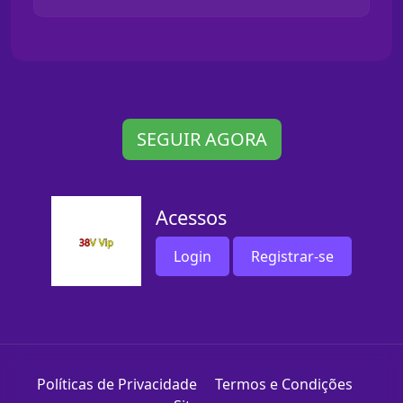
SEGUIR AGORA
Acessos
Login
Registrar-se
Políticas de Privacidade
Termos e Condições