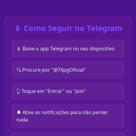
📱 Como Seguir no Telegram
📱 Baixe o app Telegram no seu dispositivo
🔍 Procure por "@7XpgOficial"
👆 Toque em "Entrar" ou "Join"
🔔 Ative as notificações para não perder
nada