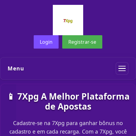
Login
Registrar-se
Menu
📱 7Xpg A Melhor Plataforma
de Apostas
Cadastre-se na 7Xpg para ganhar bônus no
cadastro e em cada recarga. Com a 7Xpg, você