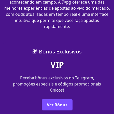
acontecendo em campo. A 7Xpg oferece uma das
melhores experiências de apostas ao vivo do mercado,
com odds atualizadas em tempo real e uma interface
intuitiva que permite que você faça apostas
rapidamente.
🎁 Bônus Exclusivos
VIP
Receba bônus exclusivos do Telegram,
promoções especiais e códigos promocionais
únicos!
Ver Bônus