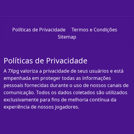
Políticas de Privacidade
Termos e Condições
Sitemap
Políticas de Privacidade
A 7Xpg valoriza a privacidade de seus usuários e está
empenhada em proteger todas as informações
pessoais fornecidas durante o uso de nossos canais de
comunicação. Todos os dados coletados são utilizados
exclusivamente para fins de melhoria contínua da
experiência de nossos jogadores.