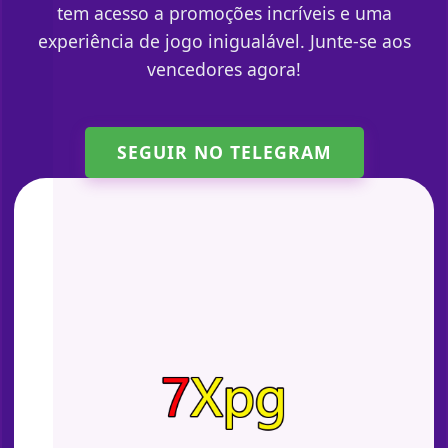
tem acesso a promoções incríveis e uma
experiência de jogo inigualável. Junte-se aos
vencedores agora!
SEGUIR NO TELEGRAM