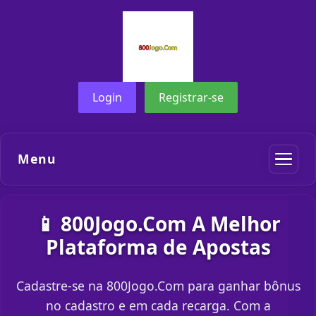
Login
Registrar-se
Menu
📱 800Jogo.Com A Melhor
Plataforma de Apostas
Cadastre-se na 800Jogo.Com para ganhar bônus
no cadastro e em cada recarga. Com a