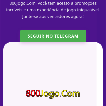
800Jogo.Com, você tem acesso a promoções
incríveis e uma experiência de jogo inigualável.
Junte-se aos vencedores agora!
SEGUIR NO TELEGRAM