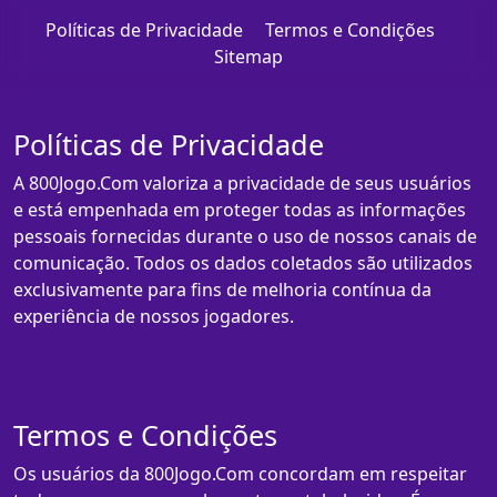
Políticas de Privacidade
Termos e Condições
Sitemap
Políticas de Privacidade
A 800Jogo.Com valoriza a privacidade de seus usuários
e está empenhada em proteger todas as informações
pessoais fornecidas durante o uso de nossos canais de
comunicação. Todos os dados coletados são utilizados
exclusivamente para fins de melhoria contínua da
experiência de nossos jogadores.
Termos e Condições
Os usuários da 800Jogo.Com concordam em respeitar