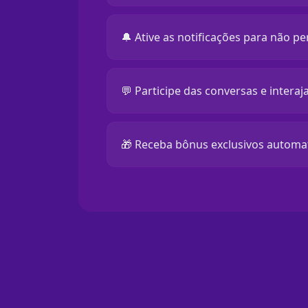
🔔 Ative as notificações para não p
💬 Participe das conversas e interaj
🎁 Receba bônus exclusivos autom