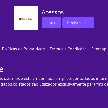
Acessos
Login
Registrar-se
Políticas de Privacidade
Termos e Condições
Sitemap
de
us usuários e está empenhada em proteger todas as inform
dados coletados são utilizados exclusivamente para fins d