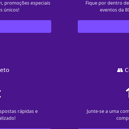
m, promoções especiais
Fique por dentro d
s únicos!
eventos da 
reto
👥 
t
espostas rápidas e
Junte-se a uma com
lizado!
compa