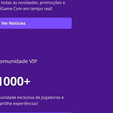
e todas as novidades, promoções e
80Game Com em tempo real!
Ver Notícias
Comunidade VIP
1000+
unidade exclusiva de jogadores e
rtilhe experiências!