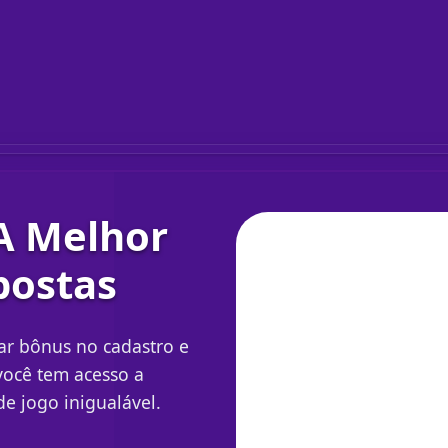
A Melhor
postas
r bônus no cadastro e
ocê tem acesso a
e jogo inigualável.