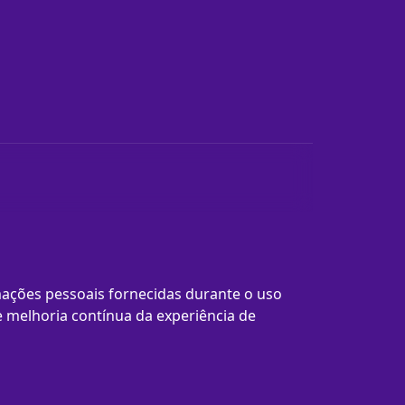
ações pessoais fornecidas durante o uso
e melhoria contínua da experiência de