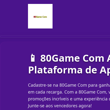
📱 80Game Com 
Plataforma de A
Cadastre-se na 80Game Com para ganha
em cada recarga. Com a 80Game Com, v
promoções incríveis e uma experiência d
Junte-se aos vencedores agora!