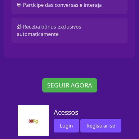
💬 Participe das conversas e interaja
🎁 Receba bônus exclusivos
automaticamente
SEGUIR AGORA
Acessos
Login
Registrar-se