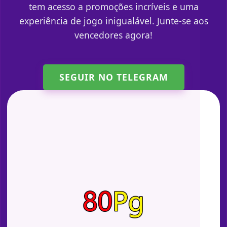
tem acesso a promoções incríveis e uma
experiência de jogo inigualável. Junte-se aos
vencedores agora!
SEGUIR NO TELEGRAM